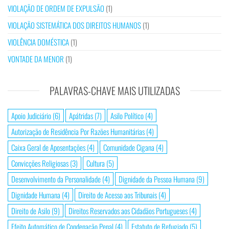
VIOLAÇÃO DE ORDEM DE EXPULSÃO
(1)
VIOLAÇÃO SISTEMÁTICA DOS DIREITOS HUMANOS
(1)
VIOLÊNCIA DOMÉSTICA
(1)
VONTADE DA MENOR
(1)
PALAVRAS-CHAVE MAIS UTILIZADAS
Apoio Judiciário
(6)
Apátridas
(7)
Asilo Político
(4)
Autorização de Residência Por Razões Humanitárias
(4)
Caixa Geral de Aposentações
(4)
Comunidade Cigana
(4)
Convicções Religiosas
(3)
Cultura
(5)
Desenvolvimento da Personalidade
(4)
Dignidade da Pessoa Humana
(9)
Dignidade Humana
(4)
Direito de Acesso aos Tribunais
(4)
Direito de Asilo
(9)
Direitos Reservados aos Cidadãos Portugueses
(4)
Efeito Automático de Condenação Penal
(4)
Estatuto de Refugiado
(5)