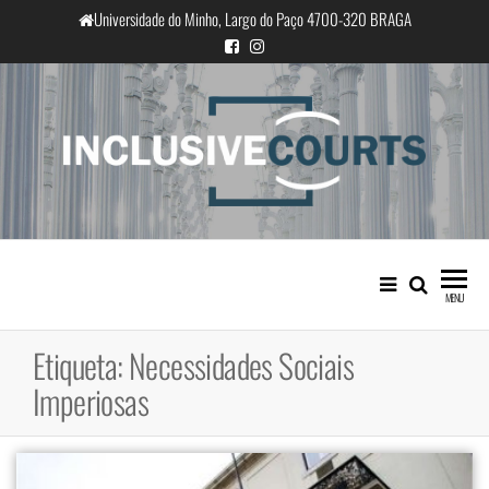
Saltar
Universidade do Minho, Largo do Paço 4700-320 BRAGA
para
o
conteúdo
InclusiveCourts
Igualdade e diferença cultural na
prática judicial portuguesa
MENU
Etiqueta:
Necessidades Sociais
Imperiosas