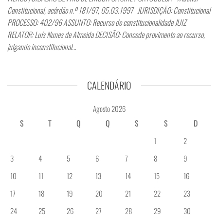
Constitucional, acórdão n.º 181/97, 05.03.1997 JURISDIÇÃO: Constitucional
PROCESSO: 402/96 ASSUNTO: Recurso de constitucionalidade JUIZ
RELATOR: Luís Nunes de Almeida DECISÃO: Concede provimento ao recurso,
julgando inconstitucional…
CALENDÁRIO
Agosto 2026
S
T
Q
Q
S
S
D
1
2
3
4
5
6
7
8
9
10
11
12
13
14
15
16
17
18
19
20
21
22
23
24
25
26
27
28
29
30