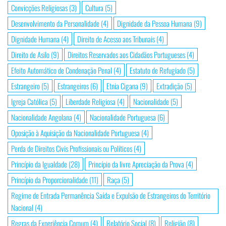
Convicções Religiosas
(3)
Cultura
(5)
Desenvolvimento da Personalidade
(4)
Dignidade da Pessoa Humana
(9)
Dignidade Humana
(4)
Direito de Acesso aos Tribunais
(4)
Direito de Asilo
(9)
Direitos Reservados aos Cidadãos Portugueses
(4)
Efeito Automático de Condenação Penal
(4)
Estatuto de Refugiado
(5)
Estrangeiro
(5)
Estrangeiros
(6)
Etnia Cigana
(9)
Extradição
(5)
Igreja Católica
(5)
Liberdade Religiosa
(4)
Nacionalidade
(5)
Nacionalidade Angolana
(4)
Nacionalidade Portuguesa
(6)
Oposição à Aquisição da Nacionalidade Portuguesa
(4)
Perda de Direitos Civis Profissionais ou Políticos
(4)
Princípio da Igualdade
(28)
Princípio da livre Apreciação da Prova
(4)
Princípio da Proporcionalidade
(11)
Raça
(5)
Regime de Entrada Permanência Saída e Expulsão de Estrangeiros do Território
Nacional
(4)
Regras da Experiência Comum
(4)
Relatório Social
(8)
Religião
(8)