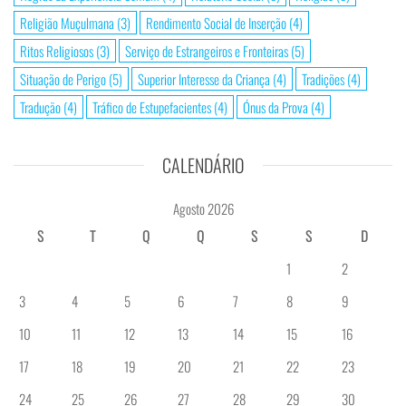
Religião Muçulmana
(3)
Rendimento Social de Inserção
(4)
Ritos Religiosos
(3)
Serviço de Estrangeiros e Fronteiras
(5)
Situação de Perigo
(5)
Superior Interesse da Criança
(4)
Tradições
(4)
Tradução
(4)
Tráfico de Estupefacientes
(4)
Ónus da Prova
(4)
CALENDÁRIO
Agosto 2026
S
T
Q
Q
S
S
D
1
2
3
4
5
6
7
8
9
10
11
12
13
14
15
16
17
18
19
20
21
22
23
24
25
26
27
28
29
30