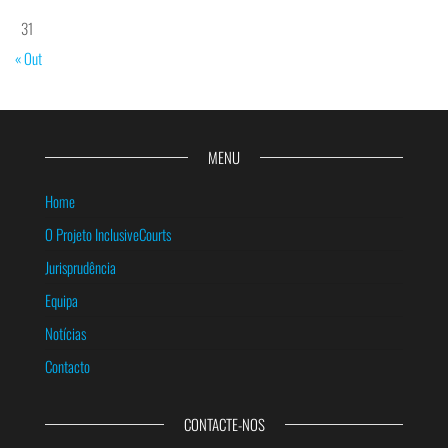
31
« Out
MENU
Home
O Projeto InclusiveCourts
Jurisprudência
Equipa
Notícias
Contacto
CONTACTE-NOS