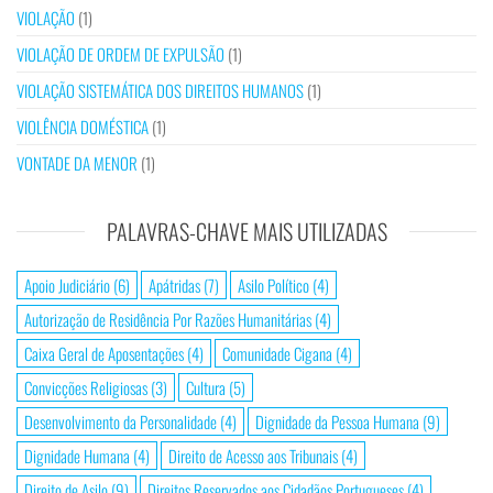
VIOLAÇÃO
(1)
VIOLAÇÃO DE ORDEM DE EXPULSÃO
(1)
VIOLAÇÃO SISTEMÁTICA DOS DIREITOS HUMANOS
(1)
VIOLÊNCIA DOMÉSTICA
(1)
VONTADE DA MENOR
(1)
PALAVRAS-CHAVE MAIS UTILIZADAS
Apoio Judiciário
(6)
Apátridas
(7)
Asilo Político
(4)
Autorização de Residência Por Razões Humanitárias
(4)
Caixa Geral de Aposentações
(4)
Comunidade Cigana
(4)
Convicções Religiosas
(3)
Cultura
(5)
Desenvolvimento da Personalidade
(4)
Dignidade da Pessoa Humana
(9)
Dignidade Humana
(4)
Direito de Acesso aos Tribunais
(4)
Direito de Asilo
(9)
Direitos Reservados aos Cidadãos Portugueses
(4)