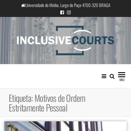
Saltar
Universidade do Minho, Largo do Paço 4700-320 BRAGA
para
o
conteúdo
InclusiveCourts
Igualdade e diferença cultural na
prática judicial portuguesa
MENU
Etiqueta:
Motivos de Ordem
Estritamente Pessoal