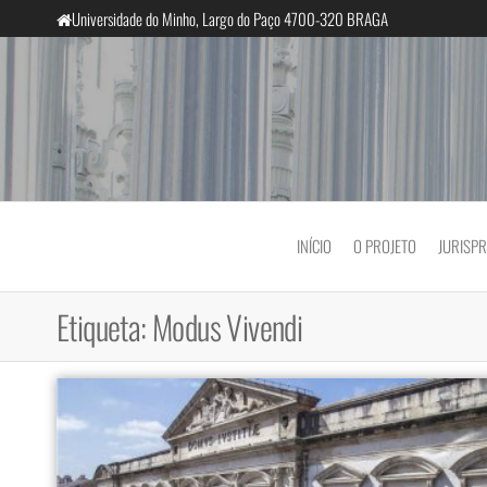
Saltar
Universidade do Minho, Largo do Paço 4700-320 BRAGA
para
o
conteúdo
InclusiveCourts
INÍCIO
O PROJETO
JURISP
Etiqueta:
Modus Vivendi