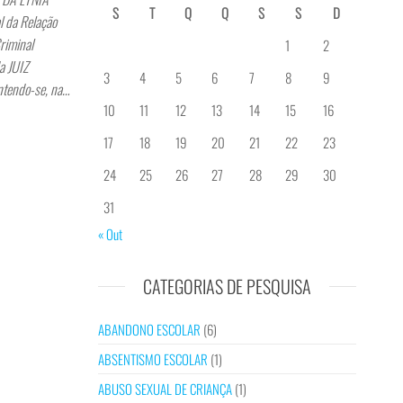
S
T
Q
Q
S
S
D
da Relação
riminal
1
2
a JUIZ
3
4
5
6
7
8
9
ntendo-se, na…
10
11
12
13
14
15
16
17
18
19
20
21
22
23
24
25
26
27
28
29
30
31
« Out
CATEGORIAS DE PESQUISA
ABANDONO ESCOLAR
(6)
ABSENTISMO ESCOLAR
(1)
ABUSO SEXUAL DE CRIANÇA
(1)