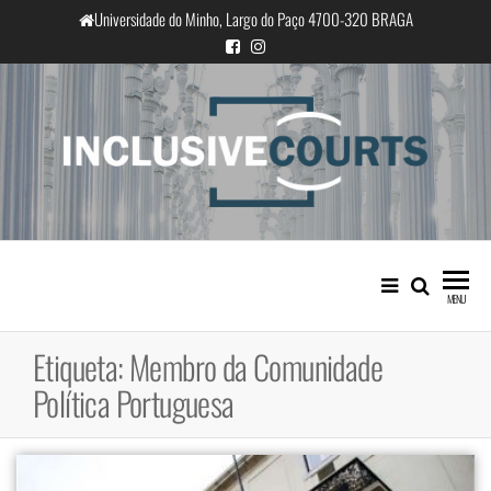
Saltar
Universidade do Minho, Largo do Paço 4700-320 BRAGA
para
o
conteúdo
InclusiveCourts
Igualdade e diferença cultural na
prática judicial portuguesa
MENU
Etiqueta:
Membro da Comunidade
Política Portuguesa