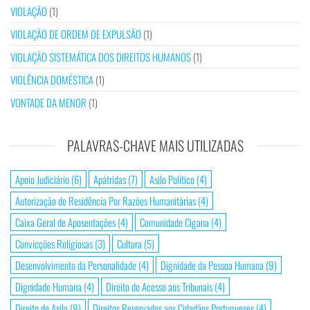
VIOLAÇÃO
(1)
VIOLAÇÃO DE ORDEM DE EXPULSÃO
(1)
VIOLAÇÃO SISTEMÁTICA DOS DIREITOS HUMANOS
(1)
VIOLÊNCIA DOMÉSTICA
(1)
VONTADE DA MENOR
(1)
PALAVRAS-CHAVE MAIS UTILIZADAS
Apoio Judiciário
(6)
Apátridas
(7)
Asilo Político
(4)
Autorização de Residência Por Razões Humanitárias
(4)
Caixa Geral de Aposentações
(4)
Comunidade Cigana
(4)
Convicções Religiosas
(3)
Cultura
(5)
Desenvolvimento da Personalidade
(4)
Dignidade da Pessoa Humana
(9)
Dignidade Humana
(4)
Direito de Acesso aos Tribunais
(4)
Direito de Asilo
(9)
Direitos Reservados aos Cidadãos Portugueses
(4)