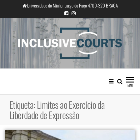
Saltar
Universidade do Minho, Largo do Paço 4700-320 BRAGA
para
o
conteúdo
InclusiveCourts
Igualdade e diferença cultural na
prática judicial portuguesa
MENU
Etiqueta:
Limites ao Exercício da
Liberdade de Expressão