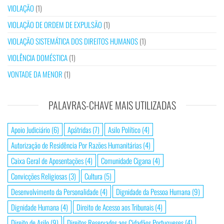
VIOLAÇÃO
(1)
VIOLAÇÃO DE ORDEM DE EXPULSÃO
(1)
VIOLAÇÃO SISTEMÁTICA DOS DIREITOS HUMANOS
(1)
VIOLÊNCIA DOMÉSTICA
(1)
VONTADE DA MENOR
(1)
PALAVRAS-CHAVE MAIS UTILIZADAS
Apoio Judiciário
(6)
Apátridas
(7)
Asilo Político
(4)
Autorização de Residência Por Razões Humanitárias
(4)
Caixa Geral de Aposentações
(4)
Comunidade Cigana
(4)
Convicções Religiosas
(3)
Cultura
(5)
Desenvolvimento da Personalidade
(4)
Dignidade da Pessoa Humana
(9)
Dignidade Humana
(4)
Direito de Acesso aos Tribunais
(4)
Direito de Asilo
(9)
Direitos Reservados aos Cidadãos Portugueses
(4)