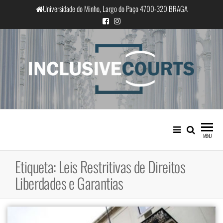
Saltar
Universidade do Minho, Largo do Paço 4700-320 BRAGA
para
o
conteúdo
InclusiveCourts
Igualdade e diferença cultural na
prática judicial portuguesa
MENU
Etiqueta:
Leis Restritivas de Direitos
Liberdades e Garantias