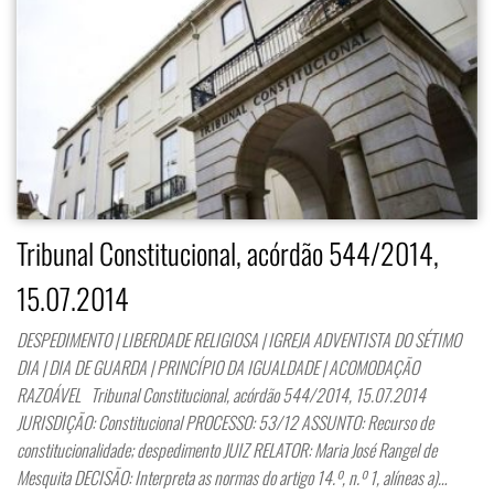
Tribunal Constitucional, acórdão 544/2014,
15.07.2014
DESPEDIMENTO | LIBERDADE RELIGIOSA | IGREJA ADVENTISTA DO SÉTIMO
DIA | DIA DE GUARDA | PRINCÍPIO DA IGUALDADE | ACOMODAÇÃO
RAZOÁVEL Tribunal Constitucional, acórdão 544/2014, 15.07.2014
JURISDIÇÃO: Constitucional PROCESSO: 53/12 ASSUNTO: Recurso de
constitucionalidade; despedimento JUIZ RELATOR: Maria José Rangel de
Mesquita DECISÃO: Interpreta as normas do artigo 14.º, n.º 1, alíneas a)…