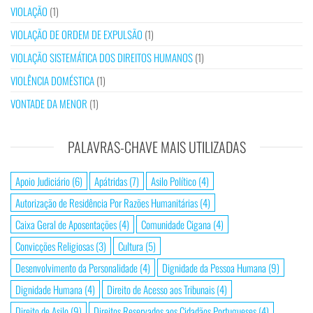
VIOLAÇÃO
(1)
VIOLAÇÃO DE ORDEM DE EXPULSÃO
(1)
VIOLAÇÃO SISTEMÁTICA DOS DIREITOS HUMANOS
(1)
VIOLÊNCIA DOMÉSTICA
(1)
VONTADE DA MENOR
(1)
PALAVRAS-CHAVE MAIS UTILIZADAS
Apoio Judiciário
(6)
Apátridas
(7)
Asilo Político
(4)
Autorização de Residência Por Razões Humanitárias
(4)
Caixa Geral de Aposentações
(4)
Comunidade Cigana
(4)
Convicções Religiosas
(3)
Cultura
(5)
Desenvolvimento da Personalidade
(4)
Dignidade da Pessoa Humana
(9)
Dignidade Humana
(4)
Direito de Acesso aos Tribunais
(4)
Direito de Asilo
(9)
Direitos Reservados aos Cidadãos Portugueses
(4)