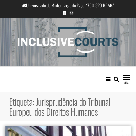
Saltar
Universidade do Minho, Largo do Paço 4700-320 BRAGA
para
o
conteúdo
InclusiveCourts
Igualdade e diferença cultural na
prática judicial portuguesa
MENU
Etiqueta:
Jurisprudência do Tribunal
Europeu dos Direitos Humanos