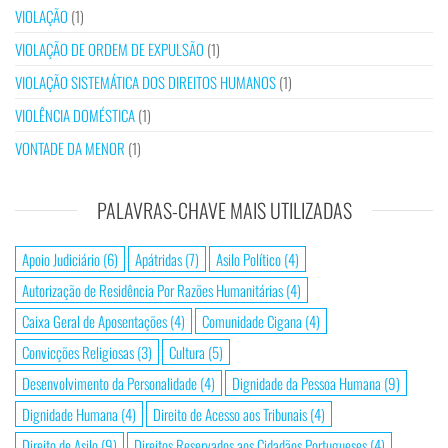
VIOLAÇÃO
(1)
VIOLAÇÃO DE ORDEM DE EXPULSÃO
(1)
VIOLAÇÃO SISTEMÁTICA DOS DIREITOS HUMANOS
(1)
VIOLÊNCIA DOMÉSTICA
(1)
VONTADE DA MENOR
(1)
PALAVRAS-CHAVE MAIS UTILIZADAS
Apoio Judiciário
(6)
Apátridas
(7)
Asilo Político
(4)
Autorização de Residência Por Razões Humanitárias
(4)
Caixa Geral de Aposentações
(4)
Comunidade Cigana
(4)
Convicções Religiosas
(3)
Cultura
(5)
Desenvolvimento da Personalidade
(4)
Dignidade da Pessoa Humana
(9)
Dignidade Humana
(4)
Direito de Acesso aos Tribunais
(4)
Direito de Asilo
(9)
Direitos Reservados aos Cidadãos Portugueses
(4)