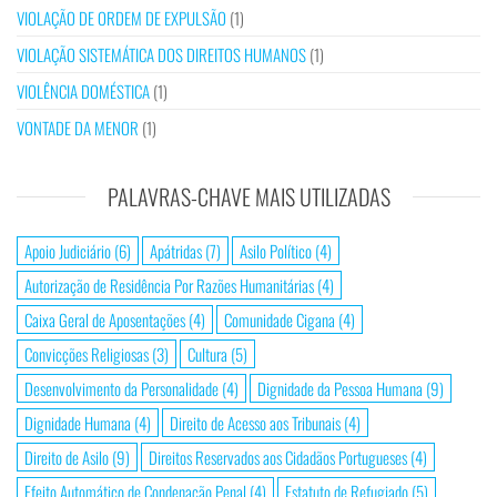
VIOLAÇÃO DE ORDEM DE EXPULSÃO
(1)
VIOLAÇÃO SISTEMÁTICA DOS DIREITOS HUMANOS
(1)
VIOLÊNCIA DOMÉSTICA
(1)
VONTADE DA MENOR
(1)
PALAVRAS-CHAVE MAIS UTILIZADAS
Apoio Judiciário
(6)
Apátridas
(7)
Asilo Político
(4)
Autorização de Residência Por Razões Humanitárias
(4)
Caixa Geral de Aposentações
(4)
Comunidade Cigana
(4)
Convicções Religiosas
(3)
Cultura
(5)
Desenvolvimento da Personalidade
(4)
Dignidade da Pessoa Humana
(9)
Dignidade Humana
(4)
Direito de Acesso aos Tribunais
(4)
Direito de Asilo
(9)
Direitos Reservados aos Cidadãos Portugueses
(4)
Efeito Automático de Condenação Penal
(4)
Estatuto de Refugiado
(5)