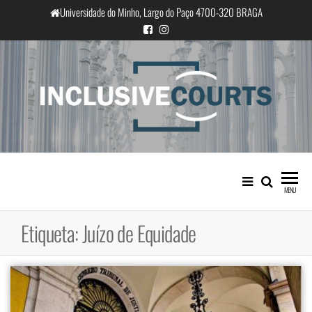
Saltar
Universidade do Minho, Largo do Paço 4700-320 BRAGA
para
o
conteúdo
InclusiveCourts
Igualdade e diferença cultural na
prática judicial portuguesa
MENU
Etiqueta:
Juízo de Equidade