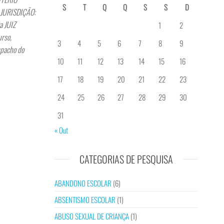
S
T
Q
Q
S
S
D
3 JURISDIÇÃO:
a JUIZ
1
2
urso,
3
4
5
6
7
8
9
spacho do
10
11
12
13
14
15
16
17
18
19
20
21
22
23
24
25
26
27
28
29
30
31
« Out
CATEGORIAS DE PESQUISA
ABANDONO ESCOLAR
(6)
ABSENTISMO ESCOLAR
(1)
ABUSO SEXUAL DE CRIANÇA
(1)