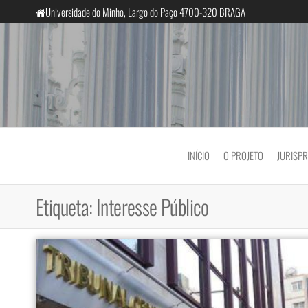
Saltar
Universidade do Minho, Largo do Paço 4700-320 BRAGA
para
o
conteúdo
InclusiveCourts
INÍCIO
O PROJETO
JURISP
Etiqueta:
Interesse Público