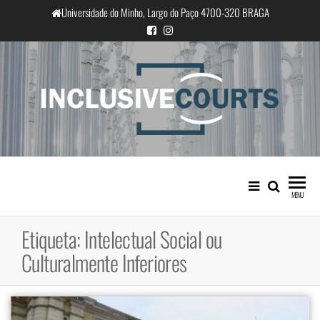
Saltar
Universidade do Minho, Largo do Paço 4700-320 BRAGA
para
o
conteúdo
InclusiveCourts
Igualdade e diferença cultural na
prática judicial portuguesa
MENU
Etiqueta:
Intelectual Social ou
Culturalmente Inferiores