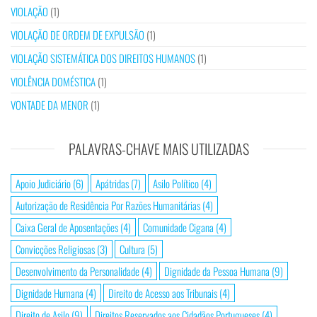
VIOLAÇÃO
(1)
VIOLAÇÃO DE ORDEM DE EXPULSÃO
(1)
VIOLAÇÃO SISTEMÁTICA DOS DIREITOS HUMANOS
(1)
VIOLÊNCIA DOMÉSTICA
(1)
VONTADE DA MENOR
(1)
PALAVRAS-CHAVE MAIS UTILIZADAS
Apoio Judiciário
(6)
Apátridas
(7)
Asilo Político
(4)
Autorização de Residência Por Razões Humanitárias
(4)
Caixa Geral de Aposentações
(4)
Comunidade Cigana
(4)
Convicções Religiosas
(3)
Cultura
(5)
Desenvolvimento da Personalidade
(4)
Dignidade da Pessoa Humana
(9)
Dignidade Humana
(4)
Direito de Acesso aos Tribunais
(4)
Direito de Asilo
(9)
Direitos Reservados aos Cidadãos Portugueses
(4)