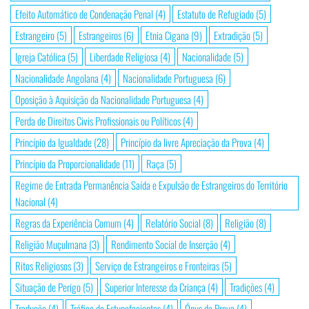
Efeito Automático de Condenação Penal
(4)
Estatuto de Refugiado
(5)
Estrangeiro
(5)
Estrangeiros
(6)
Etnia Cigana
(9)
Extradição
(5)
Igreja Católica
(5)
Liberdade Religiosa
(4)
Nacionalidade
(5)
Nacionalidade Angolana
(4)
Nacionalidade Portuguesa
(6)
Oposição à Aquisição da Nacionalidade Portuguesa
(4)
Perda de Direitos Civis Profissionais ou Políticos
(4)
Princípio da Igualdade
(28)
Princípio da livre Apreciação da Prova
(4)
Princípio da Proporcionalidade
(11)
Raça
(5)
Regime de Entrada Permanência Saída e Expulsão de Estrangeiros do Território
Nacional
(4)
Regras da Experiência Comum
(4)
Relatório Social
(8)
Religião
(8)
Religião Muçulmana
(3)
Rendimento Social de Inserção
(4)
Ritos Religiosos
(3)
Serviço de Estrangeiros e Fronteiras
(5)
Situação de Perigo
(5)
Superior Interesse da Criança
(4)
Tradições
(4)
Tradução
(4)
Tráfico de Estupefacientes
(4)
Ónus da Prova
(4)