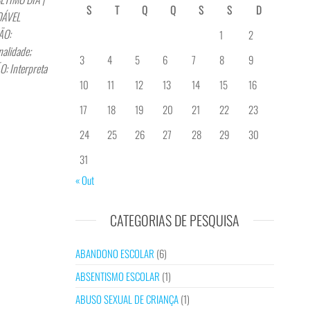
S
T
Q
Q
S
S
D
ZOÁVEL
ÃO:
1
2
alidade;
3
4
5
6
7
8
9
: Interpreta
10
11
12
13
14
15
16
17
18
19
20
21
22
23
24
25
26
27
28
29
30
31
« Out
CATEGORIAS DE PESQUISA
ABANDONO ESCOLAR
(6)
ABSENTISMO ESCOLAR
(1)
ABUSO SEXUAL DE CRIANÇA
(1)