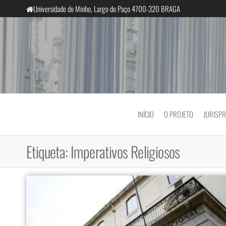
Saltar
Universidade do Minho, Largo do Paço 4700-320 BRAGA
para
o
conteúdo
InclusiveCourts
INÍCIO
O PROJETO
JURISP
Etiqueta:
Imperativos Religiosos