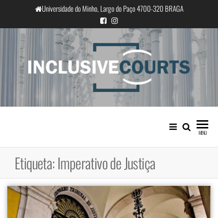
Saltar
Universidade do Minho, Largo do Paço 4700-320 BRAGA
para
o
conteúdo
InclusiveCourts
Igualdade e diferença cultural na
prática judicial portuguesa
MENU
Etiqueta:
Imperativo de Justiça