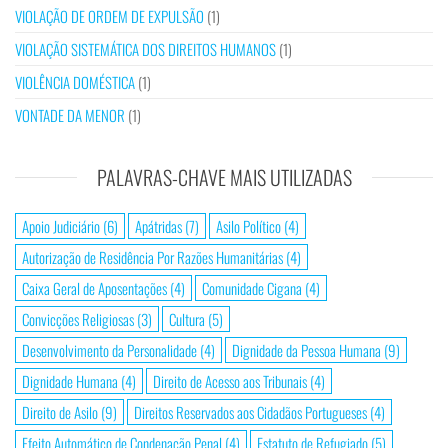
VIOLAÇÃO DE ORDEM DE EXPULSÃO
(1)
VIOLAÇÃO SISTEMÁTICA DOS DIREITOS HUMANOS
(1)
VIOLÊNCIA DOMÉSTICA
(1)
VONTADE DA MENOR
(1)
PALAVRAS-CHAVE MAIS UTILIZADAS
Apoio Judiciário
(6)
Apátridas
(7)
Asilo Político
(4)
Autorização de Residência Por Razões Humanitárias
(4)
Caixa Geral de Aposentações
(4)
Comunidade Cigana
(4)
Convicções Religiosas
(3)
Cultura
(5)
Desenvolvimento da Personalidade
(4)
Dignidade da Pessoa Humana
(9)
Dignidade Humana
(4)
Direito de Acesso aos Tribunais
(4)
Direito de Asilo
(9)
Direitos Reservados aos Cidadãos Portugueses
(4)
Efeito Automático de Condenação Penal
(4)
Estatuto de Refugiado
(5)