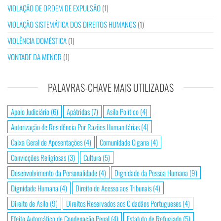
VIOLAÇÃO DE ORDEM DE EXPULSÃO
(1)
VIOLAÇÃO SISTEMÁTICA DOS DIREITOS HUMANOS
(1)
VIOLÊNCIA DOMÉSTICA
(1)
VONTADE DA MENOR
(1)
PALAVRAS-CHAVE MAIS UTILIZADAS
Apoio Judiciário
(6)
Apátridas
(7)
Asilo Político
(4)
Autorização de Residência Por Razões Humanitárias
(4)
Caixa Geral de Aposentações
(4)
Comunidade Cigana
(4)
Convicções Religiosas
(3)
Cultura
(5)
Desenvolvimento da Personalidade
(4)
Dignidade da Pessoa Humana
(9)
Dignidade Humana
(4)
Direito de Acesso aos Tribunais
(4)
Direito de Asilo
(9)
Direitos Reservados aos Cidadãos Portugueses
(4)
Efeito Automático de Condenação Penal
(4)
Estatuto de Refugiado
(5)