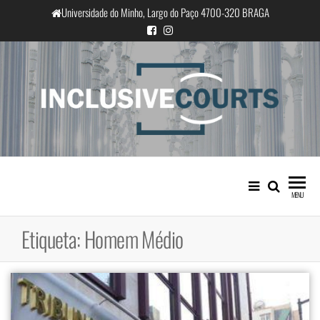
Saltar
Universidade do Minho, Largo do Paço 4700-320 BRAGA
para
o
conteúdo
InclusiveCourts
Igualdade e diferença cultural na
prática judicial portuguesa
MENU
Etiqueta:
Homem Médio