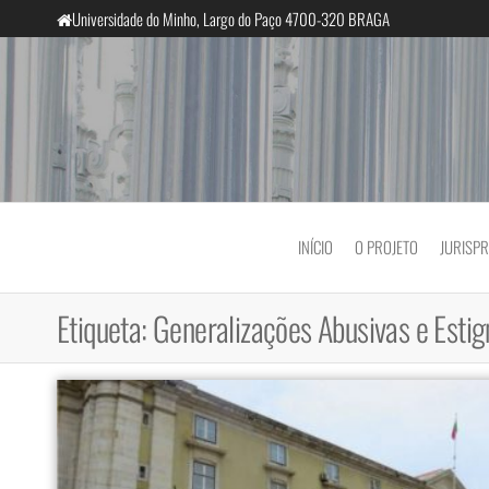
Saltar
Universidade do Minho, Largo do Paço 4700-320 BRAGA
para
o
conteúdo
InclusiveCourts
INÍCIO
O PROJETO
JURISP
Etiqueta:
Generalizações Abusivas e Esti