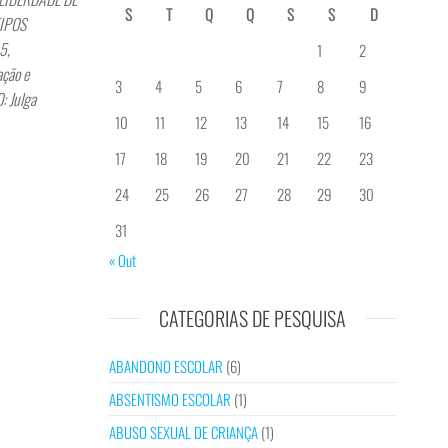
S
T
Q
Q
S
S
D
TIPOS
5,
1
2
ção e
3
4
5
6
7
8
9
: Julga
10
11
12
13
14
15
16
17
18
19
20
21
22
23
24
25
26
27
28
29
30
31
« Out
CATEGORIAS DE PESQUISA
ABANDONO ESCOLAR
(6)
ABSENTISMO ESCOLAR
(1)
ABUSO SEXUAL DE CRIANÇA
(1)