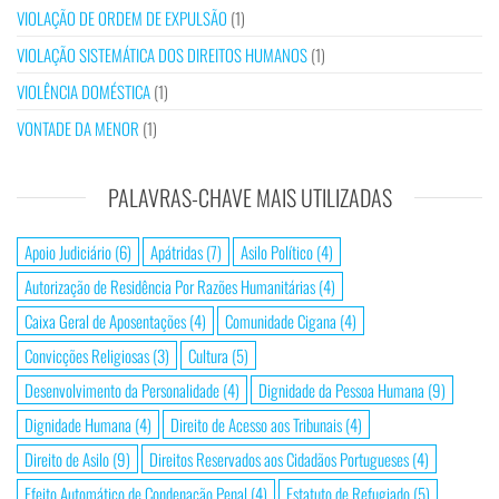
VIOLAÇÃO DE ORDEM DE EXPULSÃO
(1)
VIOLAÇÃO SISTEMÁTICA DOS DIREITOS HUMANOS
(1)
VIOLÊNCIA DOMÉSTICA
(1)
VONTADE DA MENOR
(1)
PALAVRAS-CHAVE MAIS UTILIZADAS
Apoio Judiciário
(6)
Apátridas
(7)
Asilo Político
(4)
Autorização de Residência Por Razões Humanitárias
(4)
Caixa Geral de Aposentações
(4)
Comunidade Cigana
(4)
Convicções Religiosas
(3)
Cultura
(5)
Desenvolvimento da Personalidade
(4)
Dignidade da Pessoa Humana
(9)
Dignidade Humana
(4)
Direito de Acesso aos Tribunais
(4)
Direito de Asilo
(9)
Direitos Reservados aos Cidadãos Portugueses
(4)
Efeito Automático de Condenação Penal
(4)
Estatuto de Refugiado
(5)