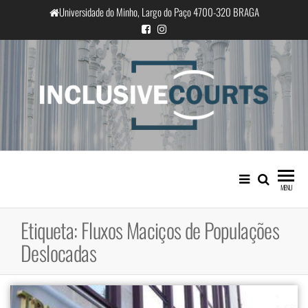
Saltar
Universidade do Minho, Largo do Paço 4700-320 BRAGA
para
o
conteúdo
InclusiveCourts
Igualdade e diferença cultural na
prática judicial portuguesa
MENU
Etiqueta:
Fluxos Maciços de Populações
Deslocadas