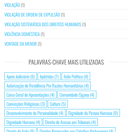
VIOLAÇÃO
(1)
VIOLAÇÃO DE ORDEM DE EXPULSÃO
(1)
VIOLAÇÃO SISTEMÁTICA DOS DIREITOS HUMANOS
(1)
VIOLÊNCIA DOMÉSTICA
(1)
VONTADE DA MENOR
(1)
PALAVRAS-CHAVE MAIS UTILIZADAS
Apoio Judiciário
(6)
Apátridas
(7)
Asilo Político
(4)
Autorização de Residência Por Razões Humanitárias
(4)
Caixa Geral de Aposentações
(4)
Comunidade Cigana
(4)
Convicções Religiosas
(3)
Cultura
(5)
Desenvolvimento da Personalidade
(4)
Dignidade da Pessoa Humana
(9)
Dignidade Humana
(4)
Direito de Acesso aos Tribunais
(4)
Direito de Asilo
(9)
Direitos Reservados aos Cidadãos Portugueses
(4)