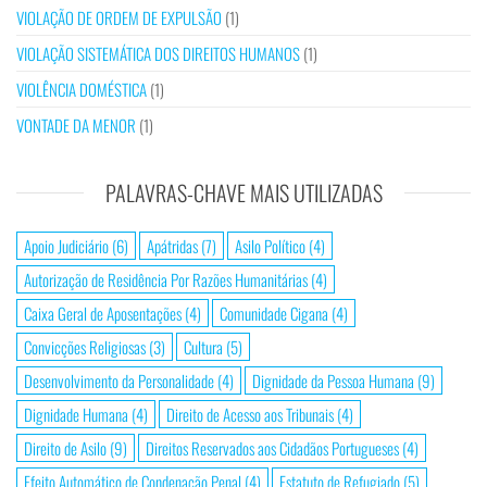
VIOLAÇÃO DE ORDEM DE EXPULSÃO
(1)
VIOLAÇÃO SISTEMÁTICA DOS DIREITOS HUMANOS
(1)
VIOLÊNCIA DOMÉSTICA
(1)
VONTADE DA MENOR
(1)
PALAVRAS-CHAVE MAIS UTILIZADAS
Apoio Judiciário
(6)
Apátridas
(7)
Asilo Político
(4)
Autorização de Residência Por Razões Humanitárias
(4)
Caixa Geral de Aposentações
(4)
Comunidade Cigana
(4)
Convicções Religiosas
(3)
Cultura
(5)
Desenvolvimento da Personalidade
(4)
Dignidade da Pessoa Humana
(9)
Dignidade Humana
(4)
Direito de Acesso aos Tribunais
(4)
Direito de Asilo
(9)
Direitos Reservados aos Cidadãos Portugueses
(4)
Efeito Automático de Condenação Penal
(4)
Estatuto de Refugiado
(5)