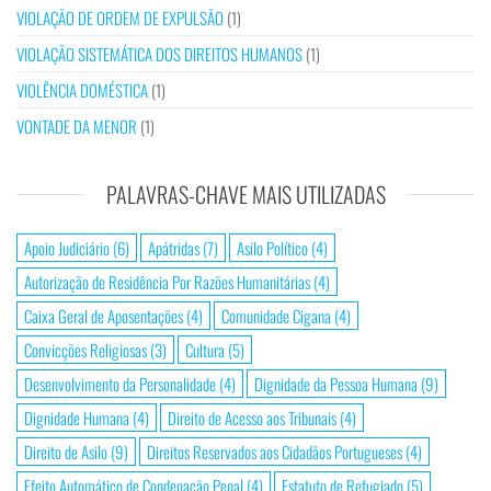
VIOLAÇÃO DE ORDEM DE EXPULSÃO
(1)
VIOLAÇÃO SISTEMÁTICA DOS DIREITOS HUMANOS
(1)
VIOLÊNCIA DOMÉSTICA
(1)
VONTADE DA MENOR
(1)
PALAVRAS-CHAVE MAIS UTILIZADAS
Apoio Judiciário
(6)
Apátridas
(7)
Asilo Político
(4)
Autorização de Residência Por Razões Humanitárias
(4)
Caixa Geral de Aposentações
(4)
Comunidade Cigana
(4)
Convicções Religiosas
(3)
Cultura
(5)
Desenvolvimento da Personalidade
(4)
Dignidade da Pessoa Humana
(9)
Dignidade Humana
(4)
Direito de Acesso aos Tribunais
(4)
Direito de Asilo
(9)
Direitos Reservados aos Cidadãos Portugueses
(4)
Efeito Automático de Condenação Penal
(4)
Estatuto de Refugiado
(5)