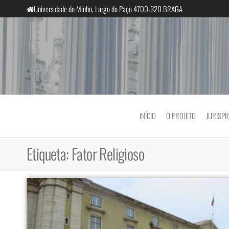
Saltar
Universidade do Minho, Largo do Paço 4700-320 BRAGA
para
o
conteúdo
InclusiveCourts
INÍCIO
O PROJETO
JURISP
Etiqueta:
Fator Religioso