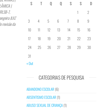
S
T
Q
Q
S
S
D
LÂMICA |
YRLSB-7,
1
2
angeira JUIZ
3
4
5
6
7
8
9
e revisão da
10
11
12
13
14
15
16
17
18
19
20
21
22
23
24
25
26
27
28
29
30
31
« Out
CATEGORIAS DE PESQUISA
ABANDONO ESCOLAR
(6)
ABSENTISMO ESCOLAR
(1)
ABUSO SEXUAL DE CRIANÇA
(1)