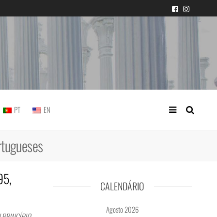
icial portuguesa
PT
EN
ortugueses
95,
CALENDÁRIO
Agosto 2026
| PRINCÍPIO