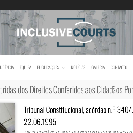
Igualdade e diferença cultural na prática jud
RUDÊNCIA
EQUIPA
PUBLICAÇÕES
NOTÍCIAS
GALERIA
CONTACTO
tridas dos Direitos Conferidos aos Cidadãos P
Tribunal Constitucional, acórdão n.º 340/
22.06.1995
APOIO JUDICIÁRIO | DIREITO DE ASILO | ESTATUTO DE REFUGIADO 