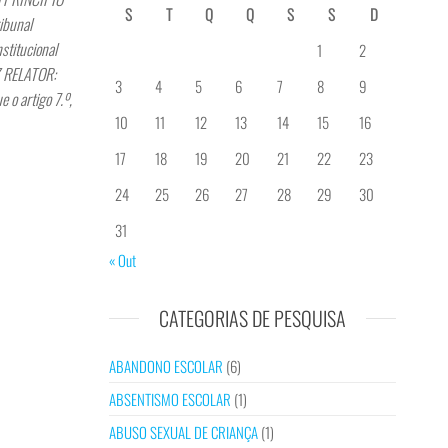
S
T
Q
Q
S
S
D
bunal
titucional
1
2
Z RELATOR:
3
4
5
6
7
8
9
 o artigo 7.º,
10
11
12
13
14
15
16
17
18
19
20
21
22
23
24
25
26
27
28
29
30
31
« Out
CATEGORIAS DE PESQUISA
ABANDONO ESCOLAR
(6)
ABSENTISMO ESCOLAR
(1)
ABUSO SEXUAL DE CRIANÇA
(1)