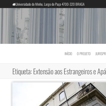
Saltar
Universidade do Minho, Largo do Paço 4700-320 BRAGA
para
o
conteúdo
InclusiveCourts
INÍCIO
O PROJETO
JURISP
Etiqueta:
Extensão aos Estrangeiros e Apá