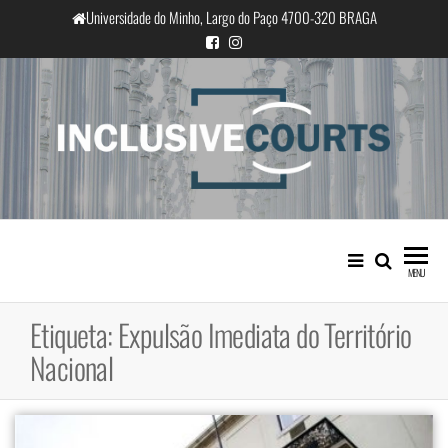
Saltar
Universidade do Minho, Largo do Paço 4700-320 BRAGA
para
o
conteúdo
InclusiveCourts
Igualdade e diferença cultural na
prática judicial portuguesa
MENU
Etiqueta:
Expulsão Imediata do Território
Nacional