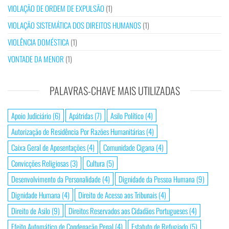
VIOLAÇÃO DE ORDEM DE EXPULSÃO
(1)
VIOLAÇÃO SISTEMÁTICA DOS DIREITOS HUMANOS
(1)
VIOLÊNCIA DOMÉSTICA
(1)
VONTADE DA MENOR
(1)
PALAVRAS-CHAVE MAIS UTILIZADAS
Apoio Judiciário
(6)
Apátridas
(7)
Asilo Político
(4)
Autorização de Residência Por Razões Humanitárias
(4)
Caixa Geral de Aposentações
(4)
Comunidade Cigana
(4)
Convicções Religiosas
(3)
Cultura
(5)
Desenvolvimento da Personalidade
(4)
Dignidade da Pessoa Humana
(9)
Dignidade Humana
(4)
Direito de Acesso aos Tribunais
(4)
Direito de Asilo
(9)
Direitos Reservados aos Cidadãos Portugueses
(4)
Efeito Automático de Condenação Penal
(4)
Estatuto de Refugiado
(5)