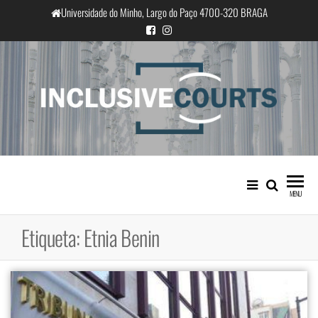
Saltar
Universidade do Minho, Largo do Paço 4700-320 BRAGA
para
o
conteúdo
InclusiveCourts
Igualdade e diferença cultural na
prática judicial portuguesa
MENU
Etiqueta:
Etnia Benin