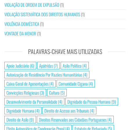
VIOLAÇÃO DE ORDEM DE EXPULSÃO
(1)
VIOLAÇÃO SISTEMÁTICA DOS DIREITOS HUMANOS
(1)
VIOLÊNCIA DOMÉSTICA
(1)
VONTADE DA MENOR
(1)
PALAVRAS-CHAVE MAIS UTILIZADAS
Apoio Judiciário
(6)
Apátridas
(7)
Asilo Político
(4)
Autorização de Residência Por Razões Humanitárias
(4)
Caixa Geral de Aposentações
(4)
Comunidade Cigana
(4)
Convicções Religiosas
(3)
Cultura
(5)
Desenvolvimento da Personalidade
(4)
Dignidade da Pessoa Humana
(9)
Dignidade Humana
(4)
Direito de Acesso aos Tribunais
(4)
Direito de Asilo
(9)
Direitos Reservados aos Cidadãos Portugueses
(4)
Efeito Automático de Condenação Penal
(4)
Estatuto de Refugiado
(5)