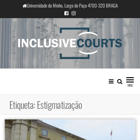
Saltar
Universidade do Minho, Largo do Paço 4700-320 BRAGA
para
o
conteúdo
InclusiveCourts
Igualdade e diferença cultural na
prática judicial portuguesa
MENU
Etiqueta:
Estigmatização