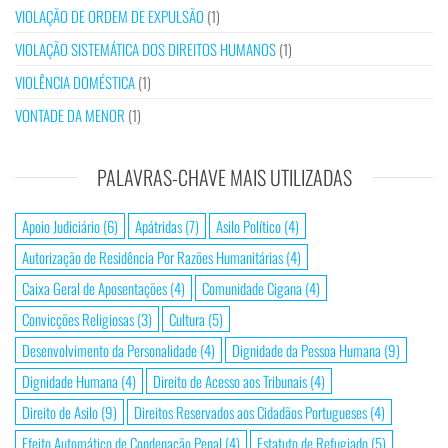
VIOLAÇÃO DE ORDEM DE EXPULSÃO
(1)
VIOLAÇÃO SISTEMÁTICA DOS DIREITOS HUMANOS
(1)
VIOLÊNCIA DOMÉSTICA
(1)
VONTADE DA MENOR
(1)
PALAVRAS-CHAVE MAIS UTILIZADAS
Apoio Judiciário
(6)
Apátridas
(7)
Asilo Político
(4)
Autorização de Residência Por Razões Humanitárias
(4)
Caixa Geral de Aposentações
(4)
Comunidade Cigana
(4)
Convicções Religiosas
(3)
Cultura
(5)
Desenvolvimento da Personalidade
(4)
Dignidade da Pessoa Humana
(9)
Dignidade Humana
(4)
Direito de Acesso aos Tribunais
(4)
Direito de Asilo
(9)
Direitos Reservados aos Cidadãos Portugueses
(4)
Efeito Automático de Condenação Penal
(4)
Estatuto de Refugiado
(5)