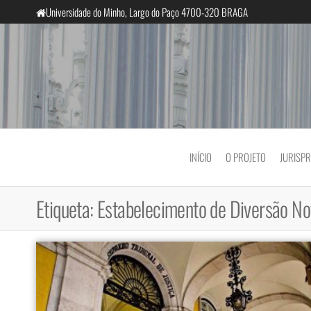
Saltar
Universidade do Minho, Largo do Paço 4700-320 BRAGA
para
o
conteúdo
InclusiveCourts
INÍCIO
O PROJETO
JURISP
Etiqueta:
Estabelecimento de Diversão No