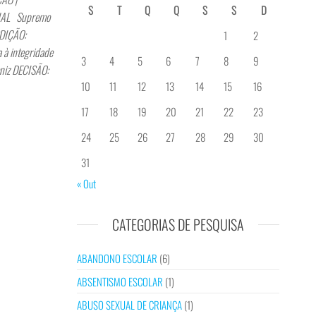
S
T
Q
Q
S
S
D
UAL Supremo
SDIÇÃO:
1
2
 à integridade
3
4
5
6
7
8
9
oniz DECISÃO:
10
11
12
13
14
15
16
17
18
19
20
21
22
23
24
25
26
27
28
29
30
31
« Out
CATEGORIAS DE PESQUISA
ABANDONO ESCOLAR
(6)
ABSENTISMO ESCOLAR
(1)
ABUSO SEXUAL DE CRIANÇA
(1)