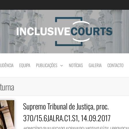
Igualdade e diferença cultural na prática jud
RUDÊNCIA
EQUIPA
PUBLICAÇÕES
NOTÍCIAS
GALERIA
CONTACTO
turna
Supremo Tribunal de Justiça, proc.
370/15.6JALRA.C1.S1, 14.09.2017
HOMICÍDIO QUALIFICADO AGRAVADO | MOTIVO FÚTIL | PROVOCAÇ