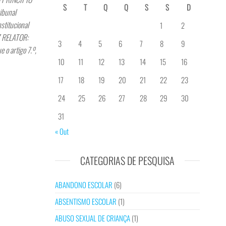
S
T
Q
Q
S
S
D
bunal
titucional
1
2
Z RELATOR:
3
4
5
6
7
8
9
 o artigo 7.º,
10
11
12
13
14
15
16
17
18
19
20
21
22
23
24
25
26
27
28
29
30
31
« Out
CATEGORIAS DE PESQUISA
ABANDONO ESCOLAR
(6)
ABSENTISMO ESCOLAR
(1)
ABUSO SEXUAL DE CRIANÇA
(1)