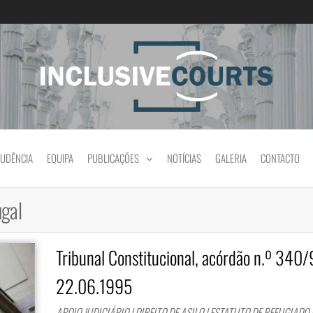
Igualdade e diferença cultural na prática jud
RUDÊNCIA
EQUIPA
PUBLICAÇÕES
NOTÍCIAS
GALERIA
CONTACTO
ugal
Tribunal Constitucional, acórdão n.º 340/
22.06.1995
APOIO JUDICIÁRIO | DIREITO DE ASILO | ESTATUTO DE REFUGIADO 