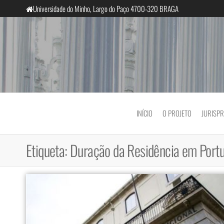
Saltar
Universidade do Minho, Largo do Paço 4700-320 BRAGA
para
o
conteúdo
InclusiveCourts
INÍCIO
O PROJETO
JURISP
Etiqueta:
Duração da Residência em Port