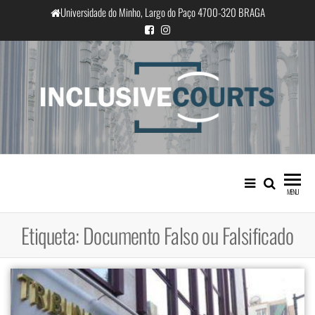
Saltar
Universidade do Minho, Largo do Paço 4700-320 BRAGA
para
o
conteúdo
InclusiveCourts
Igualdade e diferença cultural na
prática judicial portuguesa
MENU
Etiqueta:
Documento Falso ou Falsificado