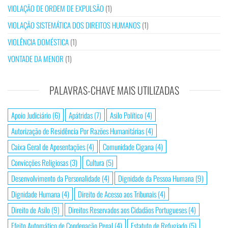
VIOLAÇÃO DE ORDEM DE EXPULSÃO
(1)
VIOLAÇÃO SISTEMÁTICA DOS DIREITOS HUMANOS
(1)
VIOLÊNCIA DOMÉSTICA
(1)
VONTADE DA MENOR
(1)
PALAVRAS-CHAVE MAIS UTILIZADAS
Apoio Judiciário
(6)
Apátridas
(7)
Asilo Político
(4)
Autorização de Residência Por Razões Humanitárias
(4)
Caixa Geral de Aposentações
(4)
Comunidade Cigana
(4)
Convicções Religiosas
(3)
Cultura
(5)
Desenvolvimento da Personalidade
(4)
Dignidade da Pessoa Humana
(9)
Dignidade Humana
(4)
Direito de Acesso aos Tribunais
(4)
Direito de Asilo
(9)
Direitos Reservados aos Cidadãos Portugueses
(4)
Efeito Automático de Condenação Penal
(4)
Estatuto de Refugiado
(5)