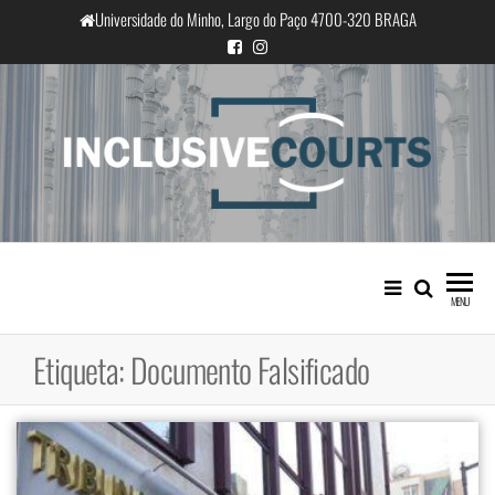
Saltar
Universidade do Minho, Largo do Paço 4700-320 BRAGA
para
o
conteúdo
InclusiveCourts
Igualdade e diferença cultural na
prática judicial portuguesa
MENU
Etiqueta:
Documento Falsificado