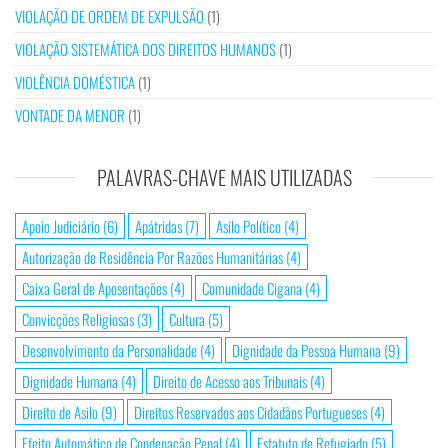
VIOLAÇÃO DE ORDEM DE EXPULSÃO
(1)
VIOLAÇÃO SISTEMÁTICA DOS DIREITOS HUMANOS
(1)
VIOLÊNCIA DOMÉSTICA
(1)
VONTADE DA MENOR
(1)
PALAVRAS-CHAVE MAIS UTILIZADAS
Apoio Judiciário
(6)
Apátridas
(7)
Asilo Político
(4)
Autorização de Residência Por Razões Humanitárias
(4)
Caixa Geral de Aposentações
(4)
Comunidade Cigana
(4)
Convicções Religiosas
(3)
Cultura
(5)
Desenvolvimento da Personalidade
(4)
Dignidade da Pessoa Humana
(9)
Dignidade Humana
(4)
Direito de Acesso aos Tribunais
(4)
Direito de Asilo
(9)
Direitos Reservados aos Cidadãos Portugueses
(4)
Efeito Automático de Condenação Penal
(4)
Estatuto de Refugiado
(5)