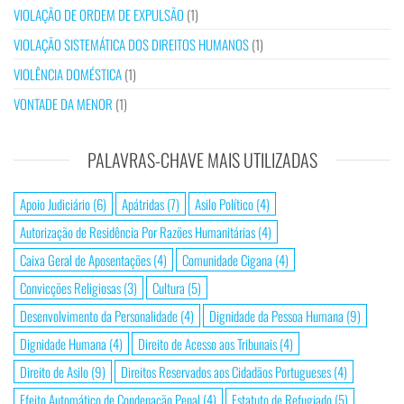
VIOLAÇÃO DE ORDEM DE EXPULSÃO
(1)
VIOLAÇÃO SISTEMÁTICA DOS DIREITOS HUMANOS
(1)
VIOLÊNCIA DOMÉSTICA
(1)
VONTADE DA MENOR
(1)
PALAVRAS-CHAVE MAIS UTILIZADAS
Apoio Judiciário
(6)
Apátridas
(7)
Asilo Político
(4)
Autorização de Residência Por Razões Humanitárias
(4)
Caixa Geral de Aposentações
(4)
Comunidade Cigana
(4)
Convicções Religiosas
(3)
Cultura
(5)
Desenvolvimento da Personalidade
(4)
Dignidade da Pessoa Humana
(9)
Dignidade Humana
(4)
Direito de Acesso aos Tribunais
(4)
Direito de Asilo
(9)
Direitos Reservados aos Cidadãos Portugueses
(4)
Efeito Automático de Condenação Penal
(4)
Estatuto de Refugiado
(5)