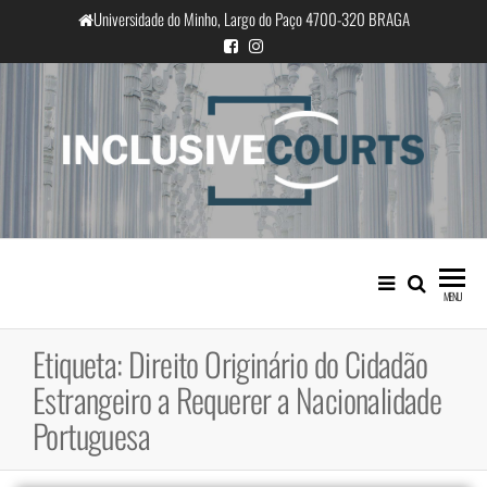
Saltar
Universidade do Minho, Largo do Paço 4700-320 BRAGA
para
o
conteúdo
InclusiveCourts
Igualdade e diferença cultural na
prática judicial portuguesa
MENU
Etiqueta:
Direito Originário do Cidadão
Estrangeiro a Requerer a Nacionalidade
Portuguesa