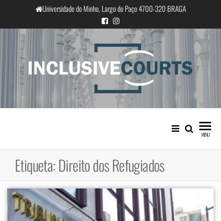
Saltar
Universidade do Minho, Largo do Paço 4700-320 BRAGA
para
o
conteúdo
InclusiveCourts
Igualdade e diferença cultural na
prática judicial portuguesa
MENU
Etiqueta:
Direito dos Refugiados