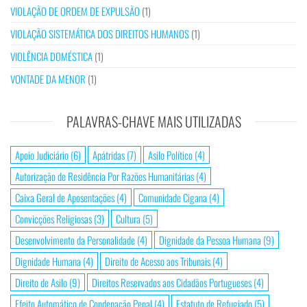
VIOLAÇÃO DE ORDEM DE EXPULSÃO
(1)
VIOLAÇÃO SISTEMÁTICA DOS DIREITOS HUMANOS
(1)
VIOLÊNCIA DOMÉSTICA
(1)
VONTADE DA MENOR
(1)
PALAVRAS-CHAVE MAIS UTILIZADAS
Apoio Judiciário
(6)
Apátridas
(7)
Asilo Político
(4)
Autorização de Residência Por Razões Humanitárias
(4)
Caixa Geral de Aposentações
(4)
Comunidade Cigana
(4)
Convicções Religiosas
(3)
Cultura
(5)
Desenvolvimento da Personalidade
(4)
Dignidade da Pessoa Humana
(9)
Dignidade Humana
(4)
Direito de Acesso aos Tribunais
(4)
Direito de Asilo
(9)
Direitos Reservados aos Cidadãos Portugueses
(4)
Efeito Automático de Condenação Penal
(4)
Estatuto de Refugiado
(5)