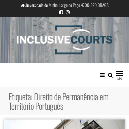
Saltar
Universidade do Minho, Largo do Paço 4700-320 BRAGA
para
o
conteúdo
InclusiveCourts
Igualdade e diferença cultural na
prática judicial portuguesa
MENU
Etiqueta:
Direito de Permanência em
Território Português