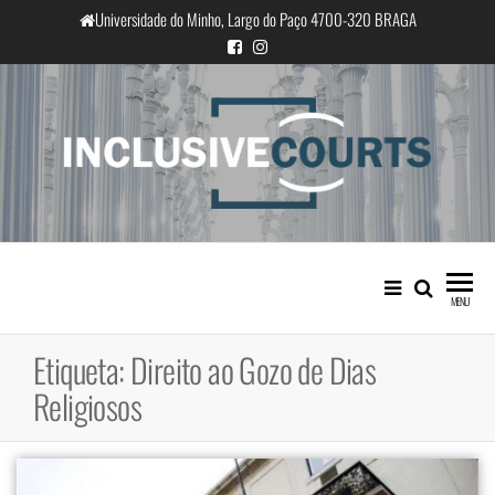
Saltar
Universidade do Minho, Largo do Paço 4700-320 BRAGA
para
o
conteúdo
InclusiveCourts
Igualdade e diferença cultural na
prática judicial portuguesa
MENU
Etiqueta:
Direito ao Gozo de Dias
Religiosos