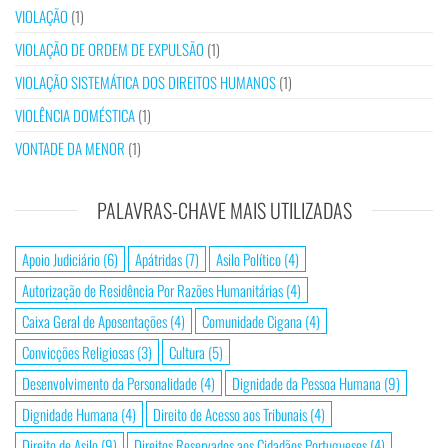
VIOLAÇÃO
(1)
VIOLAÇÃO DE ORDEM DE EXPULSÃO
(1)
VIOLAÇÃO SISTEMÁTICA DOS DIREITOS HUMANOS
(1)
VIOLÊNCIA DOMÉSTICA
(1)
VONTADE DA MENOR
(1)
PALAVRAS-CHAVE MAIS UTILIZADAS
Apoio Judiciário
(6)
Apátridas
(7)
Asilo Político
(4)
Autorização de Residência Por Razões Humanitárias
(4)
Caixa Geral de Aposentações
(4)
Comunidade Cigana
(4)
Convicções Religiosas
(3)
Cultura
(5)
Desenvolvimento da Personalidade
(4)
Dignidade da Pessoa Humana
(9)
Dignidade Humana
(4)
Direito de Acesso aos Tribunais
(4)
Direito de Asilo
(9)
Direitos Reservados aos Cidadãos Portugueses
(4)