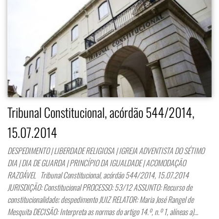
Tribunal Constitucional, acórdão 544/2014,
15.07.2014
DESPEDIMENTO | LIBERDADE RELIGIOSA | IGREJA ADVENTISTA DO SÉTIMO
DIA | DIA DE GUARDA | PRINCÍPIO DA IGUALDADE | ACOMODAÇÃO
RAZOÁVEL Tribunal Constitucional, acórdão 544/2014, 15.07.2014
JURISDIÇÃO: Constitucional PROCESSO: 53/12 ASSUNTO: Recurso de
constitucionalidade; despedimento JUIZ RELATOR: Maria José Rangel de
Mesquita DECISÃO: Interpreta as normas do artigo 14.º, n.º 1, alíneas a)…