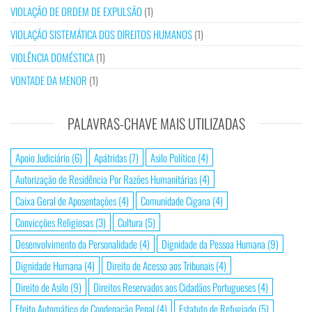
VIOLAÇÃO DE ORDEM DE EXPULSÃO
(1)
VIOLAÇÃO SISTEMÁTICA DOS DIREITOS HUMANOS
(1)
VIOLÊNCIA DOMÉSTICA
(1)
VONTADE DA MENOR
(1)
PALAVRAS-CHAVE MAIS UTILIZADAS
Apoio Judiciário
(6)
Apátridas
(7)
Asilo Político
(4)
Autorização de Residência Por Razões Humanitárias
(4)
Caixa Geral de Aposentações
(4)
Comunidade Cigana
(4)
Convicções Religiosas
(3)
Cultura
(5)
Desenvolvimento da Personalidade
(4)
Dignidade da Pessoa Humana
(9)
Dignidade Humana
(4)
Direito de Acesso aos Tribunais
(4)
Direito de Asilo
(9)
Direitos Reservados aos Cidadãos Portugueses
(4)
Efeito Automático de Condenação Penal
(4)
Estatuto de Refugiado
(5)