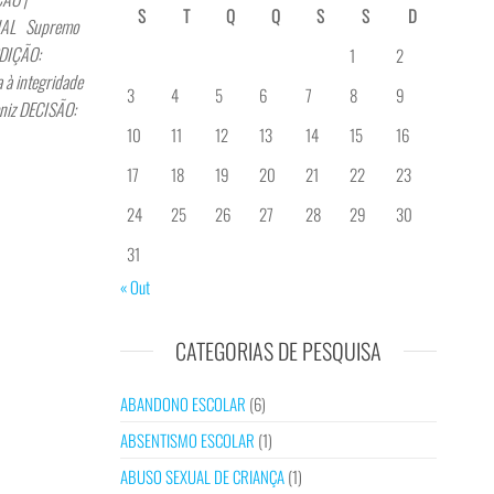
S
T
Q
Q
S
S
D
UAL Supremo
SDIÇÃO:
1
2
 à integridade
3
4
5
6
7
8
9
oniz DECISÃO:
10
11
12
13
14
15
16
17
18
19
20
21
22
23
24
25
26
27
28
29
30
31
« Out
CATEGORIAS DE PESQUISA
ABANDONO ESCOLAR
(6)
ABSENTISMO ESCOLAR
(1)
ABUSO SEXUAL DE CRIANÇA
(1)