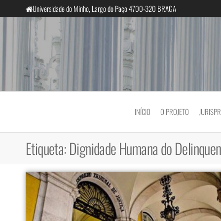
Saltar
Universidade do Minho, Largo do Paço 4700-320 BRAGA
para
o
conteúdo
InclusiveCourts
INÍCIO
O PROJETO
JURISP
Etiqueta:
Dignidade Humana do Delinquen