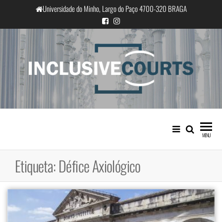
Saltar
Universidade do Minho, Largo do Paço 4700-320 BRAGA
para
o
conteúdo
InclusiveCourts
Igualdade e diferença cultural na
prática judicial portuguesa
MENU
Etiqueta:
Défice Axiológico