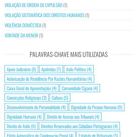
VIOLAÇÃO DE ORDEM DE EXPULSÃO
(1)
VIOLAÇÃO SISTEMÁTICA DOS DIREITOS HUMANOS
(1)
VIOLÊNCIA DOMÉSTICA
(1)
VONTADE DA MENOR
(1)
PALAVRAS-CHAVE MAIS UTILIZADAS
Apoio Judiciário
(6)
Apátridas
(7)
Asilo Político
(4)
Autorização de Residência Por Razões Humanitárias
(4)
Caixa Geral de Aposentações
(4)
Comunidade Cigana
(4)
Convicções Religiosas
(3)
Cultura
(5)
Desenvolvimento da Personalidade
(4)
Dignidade da Pessoa Humana
(9)
Dignidade Humana
(4)
Direito de Acesso aos Tribunais
(4)
Direito de Asilo
(9)
Direitos Reservados aos Cidadãos Portugueses
(4)
Efeito Automático de Condenação Penal
(4)
Estatuto de Refugiado
(5)