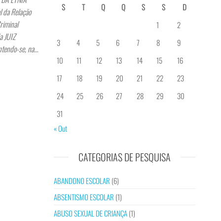
S
T
Q
Q
S
S
D
da Relação
riminal
1
2
a JUIZ
3
4
5
6
7
8
9
ntendo-se, na…
10
11
12
13
14
15
16
17
18
19
20
21
22
23
24
25
26
27
28
29
30
31
« Out
CATEGORIAS DE PESQUISA
ABANDONO ESCOLAR
(6)
ABSENTISMO ESCOLAR
(1)
ABUSO SEXUAL DE CRIANÇA
(1)