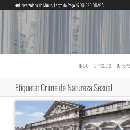
Saltar
Universidade do Minho, Largo do Paço 4700-320 BRAGA
para
o
conteúdo
InclusiveCourts
INÍCIO
O PROJETO
JURISP
Etiqueta:
Crime de Natureza Sexual