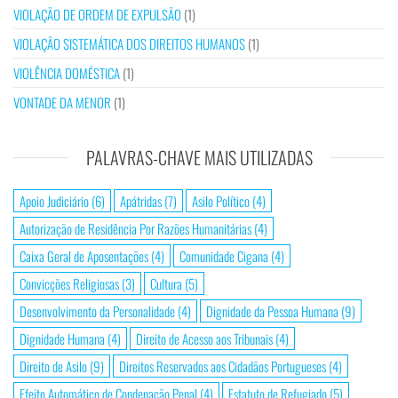
VIOLAÇÃO DE ORDEM DE EXPULSÃO
(1)
VIOLAÇÃO SISTEMÁTICA DOS DIREITOS HUMANOS
(1)
VIOLÊNCIA DOMÉSTICA
(1)
VONTADE DA MENOR
(1)
PALAVRAS-CHAVE MAIS UTILIZADAS
Apoio Judiciário
(6)
Apátridas
(7)
Asilo Político
(4)
Autorização de Residência Por Razões Humanitárias
(4)
Caixa Geral de Aposentações
(4)
Comunidade Cigana
(4)
Convicções Religiosas
(3)
Cultura
(5)
Desenvolvimento da Personalidade
(4)
Dignidade da Pessoa Humana
(9)
Dignidade Humana
(4)
Direito de Acesso aos Tribunais
(4)
Direito de Asilo
(9)
Direitos Reservados aos Cidadãos Portugueses
(4)
Efeito Automático de Condenação Penal
(4)
Estatuto de Refugiado
(5)