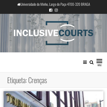
Saltar
Universidade do Minho, Largo do Paço 4700-320 BRAGA
para
o
conteúdo
InclusiveCourts
Igualdade e diferença cultural na
prática judicial portuguesa
MENU
Etiqueta:
Crenças