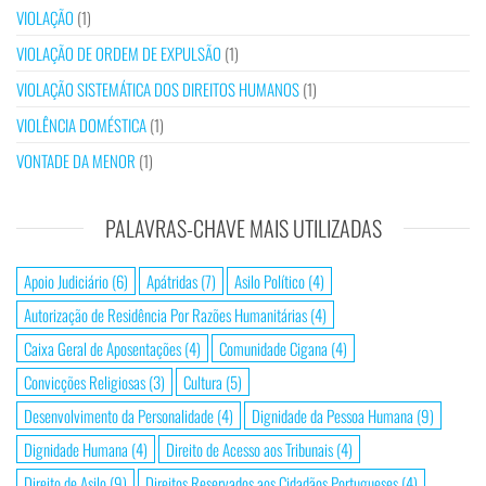
VIOLAÇÃO
(1)
VIOLAÇÃO DE ORDEM DE EXPULSÃO
(1)
VIOLAÇÃO SISTEMÁTICA DOS DIREITOS HUMANOS
(1)
VIOLÊNCIA DOMÉSTICA
(1)
VONTADE DA MENOR
(1)
PALAVRAS-CHAVE MAIS UTILIZADAS
Apoio Judiciário
(6)
Apátridas
(7)
Asilo Político
(4)
Autorização de Residência Por Razões Humanitárias
(4)
Caixa Geral de Aposentações
(4)
Comunidade Cigana
(4)
Convicções Religiosas
(3)
Cultura
(5)
Desenvolvimento da Personalidade
(4)
Dignidade da Pessoa Humana
(9)
Dignidade Humana
(4)
Direito de Acesso aos Tribunais
(4)
Direito de Asilo
(9)
Direitos Reservados aos Cidadãos Portugueses
(4)