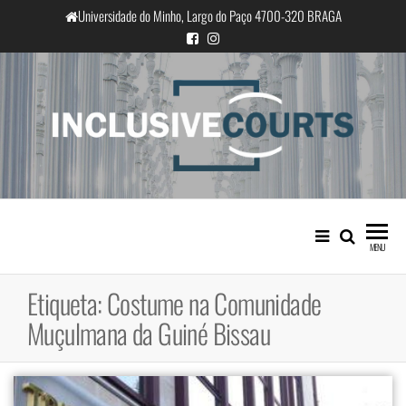
Saltar
Universidade do Minho, Largo do Paço 4700-320 BRAGA
para
o
conteúdo
InclusiveCourts
Igualdade e diferença cultural na
prática judicial portuguesa
MENU
Etiqueta:
Costume na Comunidade
Muçulmana da Guiné Bissau