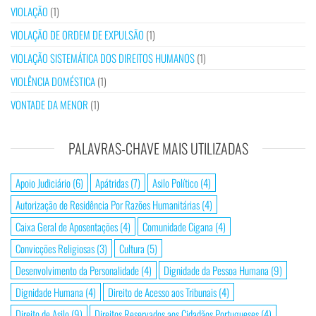
VIOLAÇÃO
(1)
VIOLAÇÃO DE ORDEM DE EXPULSÃO
(1)
VIOLAÇÃO SISTEMÁTICA DOS DIREITOS HUMANOS
(1)
VIOLÊNCIA DOMÉSTICA
(1)
VONTADE DA MENOR
(1)
PALAVRAS-CHAVE MAIS UTILIZADAS
Apoio Judiciário
(6)
Apátridas
(7)
Asilo Político
(4)
Autorização de Residência Por Razões Humanitárias
(4)
Caixa Geral de Aposentações
(4)
Comunidade Cigana
(4)
Convicções Religiosas
(3)
Cultura
(5)
Desenvolvimento da Personalidade
(4)
Dignidade da Pessoa Humana
(9)
Dignidade Humana
(4)
Direito de Acesso aos Tribunais
(4)
Direito de Asilo
(9)
Direitos Reservados aos Cidadãos Portugueses
(4)