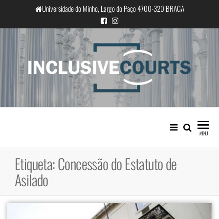
Saltar
Universidade do Minho, Largo do Paço 4700-320 BRAGA
para
o
conteúdo
InclusiveCourts
Igualdade e diferença cultural na
prática judicial portuguesa
MENU
Etiqueta:
Concessão do Estatuto de
Asilado