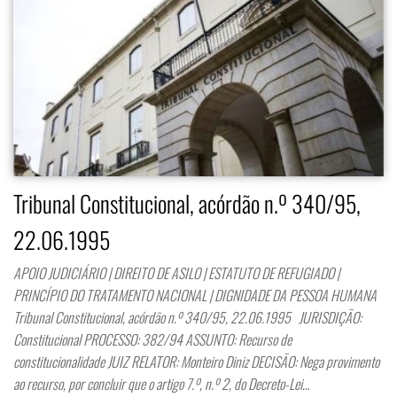
Tribunal Constitucional, acórdão n.º 340/95,
22.06.1995
APOIO JUDICIÁRIO | DIREITO DE ASILO | ESTATUTO DE REFUGIADO |
PRINCÍPIO DO TRATAMENTO NACIONAL | DIGNIDADE DA PESSOA HUMANA
Tribunal Constitucional, acórdão n.º 340/95, 22.06.1995 JURISDIÇÃO:
Constitucional PROCESSO: 382/94 ASSUNTO: Recurso de
constitucionalidade JUIZ RELATOR: Monteiro Diniz DECISÃO: Nega provimento
ao recurso, por concluir que o artigo 7.º, n.º 2, do Decreto-Lei…