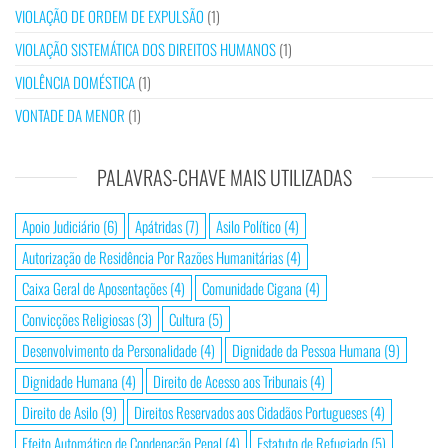
VIOLAÇÃO DE ORDEM DE EXPULSÃO
(1)
VIOLAÇÃO SISTEMÁTICA DOS DIREITOS HUMANOS
(1)
VIOLÊNCIA DOMÉSTICA
(1)
VONTADE DA MENOR
(1)
PALAVRAS-CHAVE MAIS UTILIZADAS
Apoio Judiciário
(6)
Apátridas
(7)
Asilo Político
(4)
Autorização de Residência Por Razões Humanitárias
(4)
Caixa Geral de Aposentações
(4)
Comunidade Cigana
(4)
Convicções Religiosas
(3)
Cultura
(5)
Desenvolvimento da Personalidade
(4)
Dignidade da Pessoa Humana
(9)
Dignidade Humana
(4)
Direito de Acesso aos Tribunais
(4)
Direito de Asilo
(9)
Direitos Reservados aos Cidadãos Portugueses
(4)
Efeito Automático de Condenação Penal
(4)
Estatuto de Refugiado
(5)