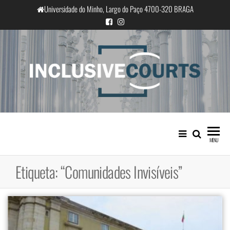
Saltar
Universidade do Minho, Largo do Paço 4700-320 BRAGA
para
o
conteúdo
InclusiveCourts
Igualdade e diferença cultural na
prática judicial portuguesa
MENU
Etiqueta:
“Comunidades Invisíveis”