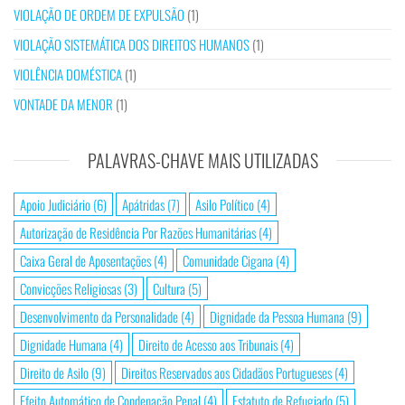
VIOLAÇÃO DE ORDEM DE EXPULSÃO
(1)
VIOLAÇÃO SISTEMÁTICA DOS DIREITOS HUMANOS
(1)
VIOLÊNCIA DOMÉSTICA
(1)
VONTADE DA MENOR
(1)
PALAVRAS-CHAVE MAIS UTILIZADAS
Apoio Judiciário
(6)
Apátridas
(7)
Asilo Político
(4)
Autorização de Residência Por Razões Humanitárias
(4)
Caixa Geral de Aposentações
(4)
Comunidade Cigana
(4)
Convicções Religiosas
(3)
Cultura
(5)
Desenvolvimento da Personalidade
(4)
Dignidade da Pessoa Humana
(9)
Dignidade Humana
(4)
Direito de Acesso aos Tribunais
(4)
Direito de Asilo
(9)
Direitos Reservados aos Cidadãos Portugueses
(4)
Efeito Automático de Condenação Penal
(4)
Estatuto de Refugiado
(5)