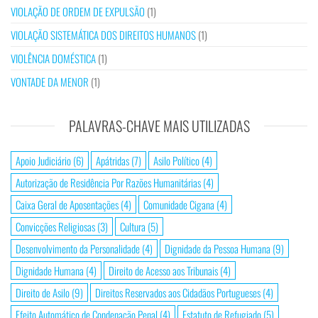
VIOLAÇÃO DE ORDEM DE EXPULSÃO
(1)
VIOLAÇÃO SISTEMÁTICA DOS DIREITOS HUMANOS
(1)
VIOLÊNCIA DOMÉSTICA
(1)
VONTADE DA MENOR
(1)
PALAVRAS-CHAVE MAIS UTILIZADAS
Apoio Judiciário
(6)
Apátridas
(7)
Asilo Político
(4)
Autorização de Residência Por Razões Humanitárias
(4)
Caixa Geral de Aposentações
(4)
Comunidade Cigana
(4)
Convicções Religiosas
(3)
Cultura
(5)
Desenvolvimento da Personalidade
(4)
Dignidade da Pessoa Humana
(9)
Dignidade Humana
(4)
Direito de Acesso aos Tribunais
(4)
Direito de Asilo
(9)
Direitos Reservados aos Cidadãos Portugueses
(4)
Efeito Automático de Condenação Penal
(4)
Estatuto de Refugiado
(5)