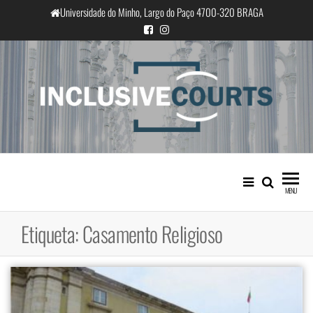
Saltar
Universidade do Minho, Largo do Paço 4700-320 BRAGA
para
o
conteúdo
InclusiveCourts
Igualdade e diferença cultural na
prática judicial portuguesa
MENU
Etiqueta:
Casamento Religioso