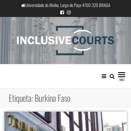
Saltar
Universidade do Minho, Largo do Paço 4700-320 BRAGA
para
o
conteúdo
InclusiveCourts
Igualdade e diferença cultural na
prática judicial portuguesa
MENU
Etiqueta:
Burkina Faso