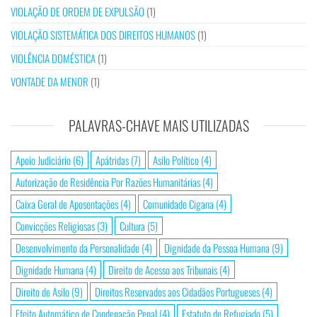
VIOLAÇÃO DE ORDEM DE EXPULSÃO
(1)
VIOLAÇÃO SISTEMÁTICA DOS DIREITOS HUMANOS
(1)
VIOLÊNCIA DOMÉSTICA
(1)
VONTADE DA MENOR
(1)
PALAVRAS-CHAVE MAIS UTILIZADAS
Apoio Judiciário
(6)
Apátridas
(7)
Asilo Político
(4)
Autorização de Residência Por Razões Humanitárias
(4)
Caixa Geral de Aposentações
(4)
Comunidade Cigana
(4)
Convicções Religiosas
(3)
Cultura
(5)
Desenvolvimento da Personalidade
(4)
Dignidade da Pessoa Humana
(9)
Dignidade Humana
(4)
Direito de Acesso aos Tribunais
(4)
Direito de Asilo
(9)
Direitos Reservados aos Cidadãos Portugueses
(4)
Efeito Automático de Condenação Penal
(4)
Estatuto de Refugiado
(5)