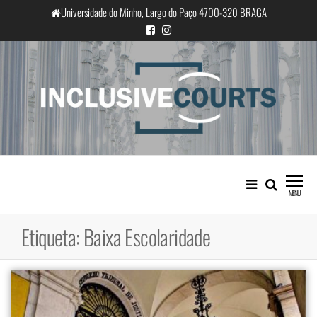
Saltar
Universidade do Minho, Largo do Paço 4700-320 BRAGA
para
o
conteúdo
InclusiveCourts
Igualdade e diferença cultural na
prática judicial portuguesa
MENU
Etiqueta:
Baixa Escolaridade