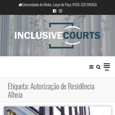
Saltar
Universidade do Minho, Largo do Paço 4700-320 BRAGA
para
o
conteúdo
InclusiveCourts
Igualdade e diferença cultural na
prática judicial portuguesa
MENU
Etiqueta:
Autorização de Residência
Alheia