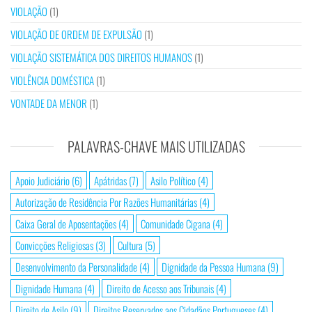
VIOLAÇÃO
(1)
VIOLAÇÃO DE ORDEM DE EXPULSÃO
(1)
VIOLAÇÃO SISTEMÁTICA DOS DIREITOS HUMANOS
(1)
VIOLÊNCIA DOMÉSTICA
(1)
VONTADE DA MENOR
(1)
PALAVRAS-CHAVE MAIS UTILIZADAS
Apoio Judiciário
(6)
Apátridas
(7)
Asilo Político
(4)
Autorização de Residência Por Razões Humanitárias
(4)
Caixa Geral de Aposentações
(4)
Comunidade Cigana
(4)
Convicções Religiosas
(3)
Cultura
(5)
Desenvolvimento da Personalidade
(4)
Dignidade da Pessoa Humana
(9)
Dignidade Humana
(4)
Direito de Acesso aos Tribunais
(4)
Direito de Asilo
(9)
Direitos Reservados aos Cidadãos Portugueses
(4)