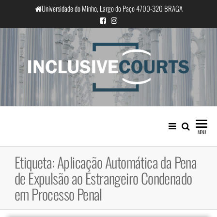
Saltar
Universidade do Minho, Largo do Paço 4700-320 BRAGA
para
o
conteúdo
InclusiveCourts
Igualdade e diferença cultural na
prática judicial portuguesa
MENU
Etiqueta:
Aplicação Automática da Pena
de Expulsão ao Estrangeiro Condenado
em Processo Penal