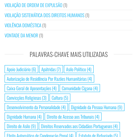
VIOLAÇÃO DE ORDEM DE EXPULSÃO
(1)
VIOLAÇÃO SISTEMÁTICA DOS DIREITOS HUMANOS
(1)
VIOLÊNCIA DOMÉSTICA
(1)
VONTADE DA MENOR
(1)
PALAVRAS-CHAVE MAIS UTILIZADAS
Apoio Judiciário
(6)
Apátridas
(7)
Asilo Político
(4)
Autorização de Residência Por Razões Humanitárias
(4)
Caixa Geral de Aposentações
(4)
Comunidade Cigana
(4)
Convicções Religiosas
(3)
Cultura
(5)
Desenvolvimento da Personalidade
(4)
Dignidade da Pessoa Humana
(9)
Dignidade Humana
(4)
Direito de Acesso aos Tribunais
(4)
Direito de Asilo
(9)
Direitos Reservados aos Cidadãos Portugueses
(4)
Efeito Automático de Condenação Penal
(4)
Estatuto de Refugiado
(5)