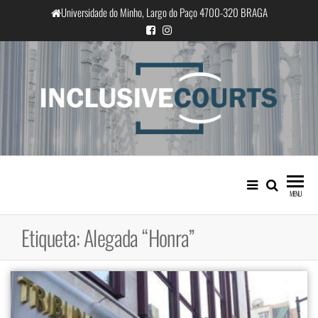
Saltar
Universidade do Minho, Largo do Paço 4700-320 BRAGA
para
o
conteúdo
InclusiveCourts
Igualdade e diferença cultural na
prática judicial portuguesa
MENU
Etiqueta:
Alegada “Honra”